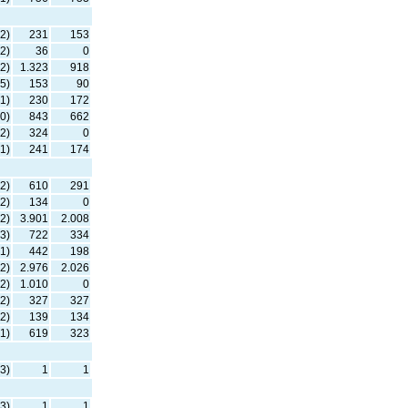
2)
231
153
2)
36
0
2)
1.323
918
5)
153
90
1)
230
172
0)
843
662
2)
324
0
1)
241
174
2)
610
291
2)
134
0
2)
3.901
2.008
3)
722
334
1)
442
198
2)
2.976
2.026
2)
1.010
0
2)
327
327
2)
139
134
1)
619
323
3)
1
1
3)
1
1