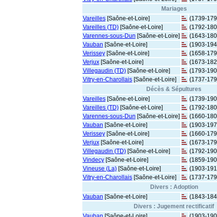
Mariages
Vareilles
[Saône-et-Loire]
(1739-179
Vareilles (TD)
[Saône-et-Loire]
(1792-180
Varennes-sous-Dun
[Saône-et-Loire]
(1643-180
Vauban
[Saône-et-Loire]
(1903-194
Verissey
[Saône-et-Loire]
(1658-179
Verjux
[Saône-et-Loire]
(1673-182
Villegaudin (TD)
[Saône-et-Loire]
(1793-190
Vitry-en-Charollais
[Saône-et-Loire]
(1737-179
Décès & Sépultures
Vareilles
[Saône-et-Loire]
(1739-190
Vareilles (TD)
[Saône-et-Loire]
(1792-180
Varennes-sous-Dun
[Saône-et-Loire]
(1660-180
Vauban
[Saône-et-Loire]
(1903-197
Verissey
[Saône-et-Loire]
(1660-179
Verjux
[Saône-et-Loire]
(1673-179
Villegaudin (TD)
[Saône-et-Loire]
(1792-190
Vindecy
[Saône-et-Loire]
(1859-190
Vineuse (La)
[Saône-et-Loire]
(1903-191
Vitry-en-Charollais
[Saône-et-Loire]
(1737-179
Divers : Adoption
Vauban
[Saône-et-Loire]
(1843-184
Divers : Jugement rectificatif
Vauban
[Saône-et-Loire]
(1903-190