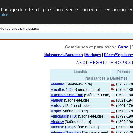
 l'usage du site, de personnaliser le contenu et les annonces
 plus
 de registres paroissiaux
Communes et paroisses :
Carte
| 
Naissances/Baptêmes
|
Mariages
|
Décès/Sépulture
A
B
C
D
E
F
G
H
I
J
L
M
N
O
P
R
S
Localité
Période
Naissances & Baptêmes
Vareilles
[Saône-et-Loire]
(1739-179
Vareilles (TD)
[Saône-et-Loire]
(1792-180
Varennes-sous-Dun
[Saône-et-Loire]
(1639-180
Vauban
[Saône-et-Loire]
(1821-194
Verissey
[Saône-et-Loire]
(1001-179
Verjux
[Saône-et-Loire]
(1673-179
Villegaudin (TD)
[Saône-et-Loire]
(1792-190
Vindecy
[Saône-et-Loire]
(1869-190
Vineuse (La)
[Saône-et-Loire]
(1903-190
Vitry-en-Charollais
[Saône-et-Loire]
(1737-179