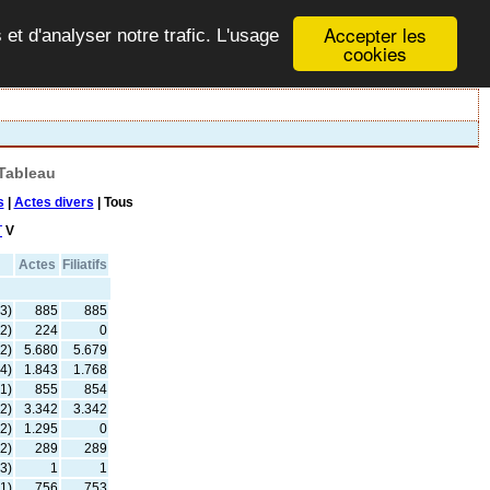
Accepter les
 et d'analyser notre trafic. L'usage
cookies
Tableau
s
|
Actes divers
| Tous
T
V
Actes
Filiatifs
3)
885
885
2)
224
0
2)
5.680
5.679
4)
1.843
1.768
1)
855
854
2)
3.342
3.342
2)
1.295
0
2)
289
289
3)
1
1
1)
756
753