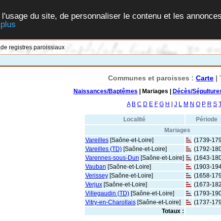
 l'usage du site, de personnaliser le contenu et les annonces
 plus
 de registres paroissiaux
Communes et paroisses :
Carte
| 
Naissances/Baptêmes
| Mariages |
Décès/Sépulture
A
B
C
D
E
F
G
H
I
J
L
M
N
O
P
R
S
Localité
Période
Mariages
Vareilles
[Saône-et-Loire]
(1739-17
Vareilles (TD)
[Saône-et-Loire]
(1792-18
Varennes-sous-Dun
[Saône-et-Loire]
(1643-18
Vauban
[Saône-et-Loire]
(1903-19
Verissey
[Saône-et-Loire]
(1658-17
Verjux
[Saône-et-Loire]
(1673-18
Villegaudin (TD)
[Saône-et-Loire]
(1793-19
Vitry-en-Charollais
[Saône-et-Loire]
(1737-17
Totaux :