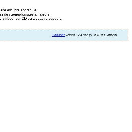
te est libre et gratuite.
hes des généalogistes amateurs.
distribuer sur CD ou tout autre support.
ExpoActes
version 3.2.4-prod (©
2005-2026, ADSoft)