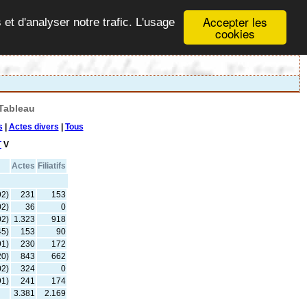
Accepter les
 et d'analyser notre trafic. L'usage
cookies
Tableau
s
|
Actes divers
|
Tous
T
V
Actes
Filiatifs
92)
231
153
02)
36
0
02)
1.323
918
45)
153
90
91)
230
172
20)
843
662
02)
324
0
91)
241
174
3.381
2.169