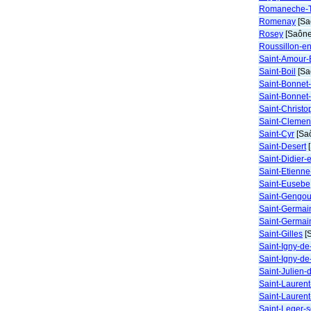
Romaneche-T
Romenay
[Sa
Rosey
[Saône-
Roussillon-e
Saint-Amour-
Saint-Boil
[Sa
Saint-Bonnet
Saint-Bonnet
Saint-Christ
Saint-Clemen
Saint-Cyr
[Saô
Saint-Desert
[
Saint-Didier-
Saint-Etienn
Saint-Eusebe
Saint-Gengou
Saint-Germai
Saint-Germai
Saint-Gilles
[S
Saint-Igny-d
Saint-Igny-d
Saint-Julien-
Saint-Lauren
Saint-Laurent
Saint-Leger-s