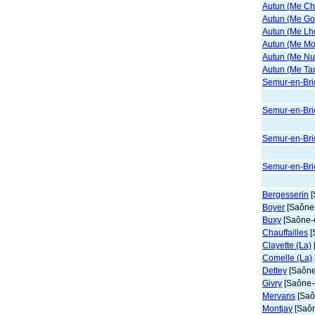
Autun (Me Cha
Autun (Me Go
Autun (Me L
Autun (Me Mo
Autun (Me Nu
Autun (Me Ta
Semur-en-Brio
Semur-en-Brio
Semur-en-Brio
Semur-en-Brio
Bergesserin
[
Boyer
[Saône-
Buxy
[Saône-e
Chauffailles
[
Clayette (La)
Comelle (La)
Dettey
[Saône-
Givry
[Saône-e
Mervans
[Saô
Montjay
[Saôn