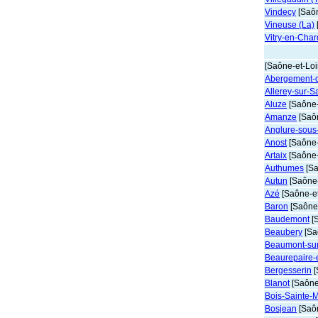
Vindecy
[Saôn
Vineuse (La)
Vitry-en-Char
[Saône-et-Loi
Abergement-d
Allerey-sur-
Aluze
[Saône-
Amanze
[Saôn
Anglure-sous
Anost
[Saône-
Artaix
[Saône-
Authumes
[Sa
Autun
[Saône-
Azé
[Saône-et
Baron
[Saône-
Baudemont
[S
Beaubery
[Sa
Beaumont-su
Beaurepaire-
Bergesserin
[
Blanot
[Saône-
Bois-Sainte-M
Bosjean
[Saôn