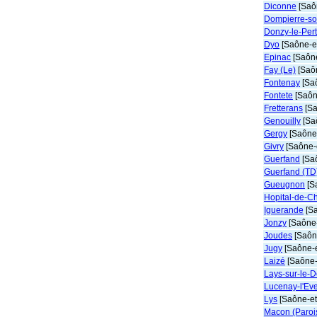
Diconne
[Saôn
Dompierre-so
Donzy-le-Pert
Dyo
[Saône-et
Epinac
[Saône
Fay (Le)
[Saôn
Fontenay
[Saô
Fontete
[Saôn
Fretterans
[Sa
Genouilly
[Saô
Gergy
[Saône-
Givry
[Saône-e
Guerfand
[Saô
Guerfand (TD
Gueugnon
[S
Hopital-de-Ch
Iguerande
[Sa
Jonzy
[Saône-
Joudes
[Saône
Jugy
[Saône-e
Laizé
[Saône-
Lays-sur-le-
Lucenay-l'Ev
Lys
[Saône-et
Macon (Parois