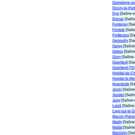
Dompierre-so
Donzy-le-Pert
Dyo
[Saône-et
Epinac
[Saône
Fontenay
[Saô
Fontete
[Saôn
Fretterans
[Sa
Genouilly
[Saô
Gergy
[Saône-
Gibles
[Saône-
Givry
[Saône-e
Guerfand
[Saô
Guerfand (TD
Hopital-de-Ch
Hopital-le-Mer
Iguerande
[Sa
Jonzy
[Saône-
Joudes
[Saône
Jugy
[Saône-e
Laizé
[Saône-
Lays-sur-le-
Macon (Parois
Mailly
[Saône-
Maltat
[Saône-
Marcigny
[Saô