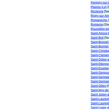
Perrigny-sur-
Planois (Le)
[
Reclesne
[Saô
Rigny-sur-Ar
Romaneche-T
Romenay
[Sa
Roussillon-e
Saint-Amour-
Saint-Boil
[Sa
Saint-Bonnet
Saint-Bonnet
Saint-Christ
Saint-Clemen
Saint-Didier-
Saint-Etienn
Saint-Eusebe
Saint-Gengou
Saint-Germai
Saint-Germai
Saint-Gilles
[S
Saint-Igny-d
Saint-Julien-
Saint-Lauren
Saint-Laurent
Saint-Leger-