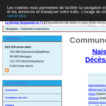
Les cookies nous permettent de faciliter la navigation et
et les annonces et d'analyser notre trafic. L'usage du s
savoir plus
La Géniale Généalogie du 71
||
Dépouillement de tables et actes d'état-civil ou
Navigation :: Communes et paroisses
Communes
Statistiques
623.159 actes
dont :
Nai
303.986 Naissances/Baptêmes
96.969 Mariages
Décès
212.742 Décès/Sépultures
9.462 Actes divers
Accès membres
Abergement-d
Allerey-sur-
Connexion
Aluze
[Saône-
Conditions d'accès
Amanze
[Saôn
Anglure-sous
Contact