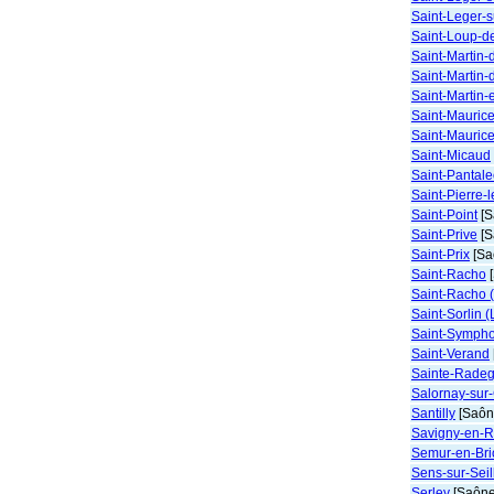
Saint-Leger-
Saint-Loup-d
Saint-Martin-
Saint-Martin-
Saint-Martin-
Saint-Maurice
Saint-Mauric
Saint-Micaud
Saint-Pantal
Saint-Pierre-
Saint-Point
[S
Saint-Prive
[S
Saint-Prix
[Sa
Saint-Racho
[
Saint-Racho 
Saint-Sorlin 
Saint-Symph
Saint-Verand
Sainte-Rade
Salornay-sur
Santilly
[Saône
Savigny-en-
Semur-en-Bri
Sens-sur-Seil
Serley
[Saône-