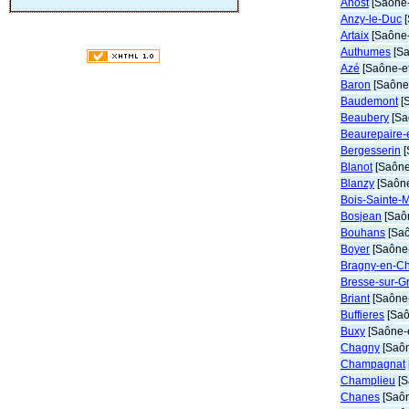
Anost
[Saône-
Anzy-le-Duc
[
Artaix
[Saône-
Authumes
[Sa
Azé
[Saône-et
Baron
[Saône-
Baudemont
[S
Beaubery
[Sa
Beaurepaire-
Bergesserin
[
Blanot
[Saône-
Blanzy
[Saône
Bois-Sainte-M
Bosjean
[Saôn
Bouhans
[Saô
Boyer
[Saône-
Bragny-en-Ch
Bresse-sur-G
Briant
[Saône-
Buffieres
[Saô
Buxy
[Saône-e
Chagny
[Saôn
Champagnat
Champlieu
[S
Chanes
[Saôn