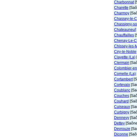
Charbonnat
[
Charette
[Saô
Charmoy
[Saô
Chassey-le-
Chassigny-s
Chateauneuf
Chauffailles
[
Chenay-Le-C
Chissey-les-
Ciry-le-Noble
Clayette (La)
Clermain
[Saô
Colombier-en
Comelle (La)
Cortambert
[S
Cortevaix
[Saô
Coublanc
[Sa
Couches
[Saô
Couhard
[Saô
Cuiseaux
[Saô
Curbigny
[Saô
Dennevy
[Saô
Dettey
[Saône-
Devrouze
[Sa
Diconne
[Saôn