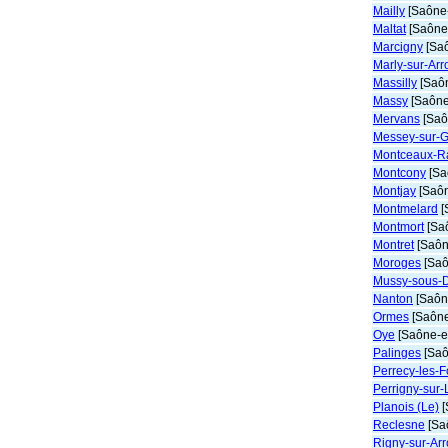
Mailly
[Saône-
Maltat
[Saône-
Marcigny
[Saô
Marly-sur-Arr
Massilly
[Saôn
Massy
[Saône-
Mervans
[Saô
Messey-sur-
Montceaux-R
Montcony
[Sa
Montjay
[Saôn
Montmelard
[
Montmort
[Saô
Montret
[Saôn
Moroges
[Saô
Mussy-sous-
Nanton
[Saône
Ormes
[Saône
Oye
[Saône-et
Palinges
[Saô
Perrecy-les-
Perrigny-sur-
Planois (Le)
[
Reclesne
[Saô
Rigny-sur-Ar