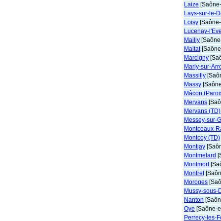
Laize
[Saône-
Lays-sur-le-
Loisy
[Saône-e
Lucenay-l'Ev
Mailly
[Saône-
Maltat
[Saône-
Marcigny
[Saô
Marly-sur-Arr
Massilly
[Saôn
Massy
[Saône-
Mâcon (Parois
Mervans
[Saô
Mervans (TD)
Messey-sur-
Montceaux-R
Montcoy (TD)
Montjay
[Saôn
Montmelard
[
Montmort
[Saô
Montret
[Saôn
Moroges
[Saô
Mussy-sous-
Nanton
[Saône
Oye
[Saône-et
Perrecy-les-