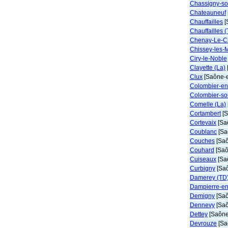
Chassigny-s
Chateauneuf
Chauffailles
[
Chauffailles 
Chenay-Le-C
Chissey-les-
Ciry-le-Noble
Clayette (La)
Clux
[Saône-e
Colombier-en
Colombier-so
Comelle (La)
Cortambert
[S
Cortevaix
[Saô
Coublanc
[Sa
Couches
[Saô
Couhard
[Saô
Cuiseaux
[Saô
Curbigny
[Saô
Damerey (TD
Dampierre-en
Demigny
[Saô
Dennevy
[Saô
Dettey
[Saône-
Devrouze
[Sa