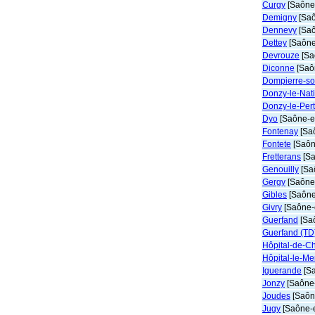
Curgy
[Saône-
Demigny
[Saô
Dennevy
[Saô
Dettey
[Saône-
Devrouze
[Sa
Diconne
[Saôn
Dompierre-so
Donzy-le-Nat
Donzy-le-Pert
Dyo
[Saône-et
Fontenay
[Saô
Fontete
[Saôn
Fretterans
[Sa
Genouilly
[Saô
Gergy
[Saône-
Gibles
[Saône-
Givry
[Saône-e
Guerfand
[Saô
Guerfand (TD
Hôpital-de-Ch
Hôpital-le-Mer
Iguerande
[Sa
Jonzy
[Saône-
Joudes
[Saône
Jugy
[Saône-e