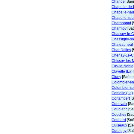
Change
[Saôn
Chapelle-de-
Chapelle-nau
Chapelle-sou
Charbonnat
[
Charmoy
[Saô
Chassey-le-
Chassigny-s
Chateauneuf
Chauffailles
[
Chenay-Le-C
Chissey-les-
Ciry-le-Noble
Clayette (La)
Cluny
[Saône-
Colombier-en
Colombier-so
Comelle (La)
Cortambert
[S
Cortevaix
[Saô
Coublanc
[Sa
Couches
[Saô
Couhard
[Saô
Cuiseaux
[Saô
Curbigny
[Saô