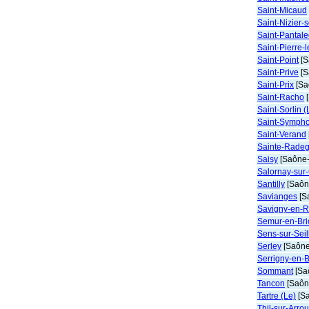
Saint-Micaud
Saint-Nizier
Saint-Pantal
Saint-Pierre-
Saint-Point
[S
Saint-Prive
[S
Saint-Prix
[Sa
Saint-Racho
[
Saint-Sorlin 
Saint-Symph
Saint-Verand
Sainte-Rade
Saisy
[Saône-
Salornay-sur
Santilly
[Saône
Savianges
[S
Savigny-en-
Semur-en-Bri
Sens-sur-Seil
Serley
[Saône-
Serrigny-en-
Sommant
[Saô
Tancon
[Saône
Tartre (Le)
[Sa
Thil-sur-Arro