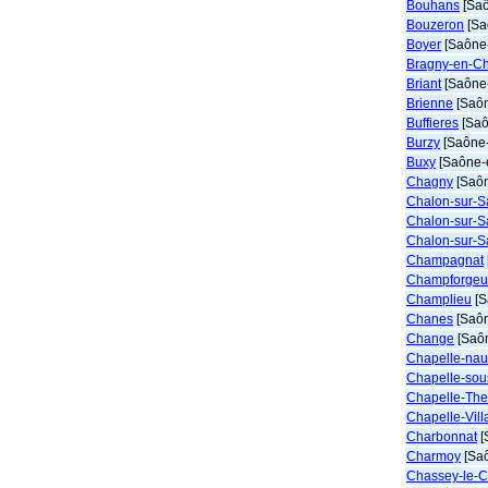
Bouhans
[Saô
Bouzeron
[Sa
Boyer
[Saône-
Bragny-en-Ch
Briant
[Saône-
Brienne
[Saôn
Buffieres
[Saô
Burzy
[Saône-
Buxy
[Saône-e
Chagny
[Saôn
Chalon-sur-S
Chalon-sur-S
Chalon-sur-S
Champagnat
Champforgeui
Champlieu
[S
Chanes
[Saôn
Change
[Saôn
Chapelle-nau
Chapelle-sou
Chapelle-The
Chapelle-Vill
Charbonnat
[
Charmoy
[Saô
Chassey-le-