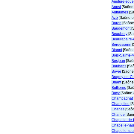
Anglure-sous
Anost
[Saône-
Authumes
[Sa
Azé
[Saône-et
Baron
[Saône-
Baudemont
[S
Beaubery
[Sa
Beaurepaire-
Bergesserin
[
Blanot
[Saône-
Bois-Sainte-M
Bosjean
[Saôn
Bouhans
[Saô
Boyer
[Saône-
Bragny-en-Ch
Briant
[Saône-
Buffieres
[Saô
Buxy
[Saône-e
Champagnat
Champlieu
[S
Chanes
[Saôn
Change
[Saôn
Chapelle-de-
Chapelle-nau
Chapelle-sou