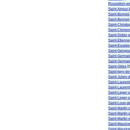
Roussillon-e
Saint-Amour-
Saint-Bonnet
Saint-Bonnet
Saint-Christ
Saint-Clemen
Saint-Didier-
Saint-Etienn
Saint-Eusebe
Saint-Gengou
Saint-Germai
Saint-Germai
Saint-Gilles
[S
Saint-Igny-d
Saint-Julien-
Saint-Lauren
Saint-Laurent
Saint-Leger-s
Saint-Leger-
Saint-Loup-d
Saint-Martin-
Saint-Martin-
Saint-Martin-
Saint-Maurice
Saint-Mauric