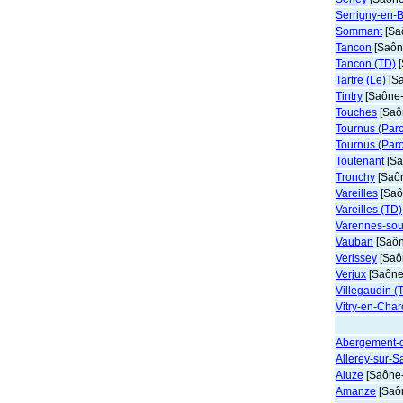
Serrigny-en-
Sommant
[Saô
Tancon
[Saône
Tancon (TD)
[
Tartre (Le)
[Sa
Tintry
[Saône-
Touches
[Saôn
Tournus (Paro
Tournus (Par
Toutenant
[Sa
Tronchy
[Saôn
Vareilles
[Saô
Vareilles (TD)
Varennes-so
Vauban
[Saôn
Verissey
[Saôn
Verjux
[Saône-
Villegaudin (
Vitry-en-Char
Abergement-d
Allerey-sur-
Aluze
[Saône-
Amanze
[Saôn