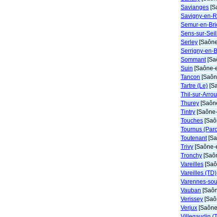
Savianges
[S
Savigny-en-
Semur-en-Bri
Sens-sur-Seil
Serley
[Saône-
Serrigny-en-
Sommant
[Saô
Suin
[Saône-e
Tancon
[Saône
Tartre (Le)
[Sa
Thil-sur-Arro
Thurey
[Saône
Tintry
[Saône-
Touches
[Saôn
Tournus (Par
Toutenant
[Sa
Trivy
[Saône-e
Tronchy
[Saôn
Vareilles
[Saô
Vareilles (TD)
Varennes-so
Vauban
[Saôn
Verissey
[Saôn
Verjux
[Saône-
Villegaudin (