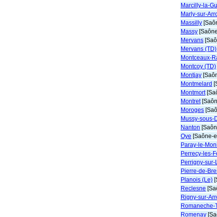
Marcilly-la-G
Marly-sur-Arr
Massilly
[Saôn
Massy
[Saône-
Mervans
[Saô
Mervans (TD)
Montceaux-R
Montcoy (TD)
Montjay
[Saôn
Montmelard
[
Montmort
[Saô
Montret
[Saôn
Moroges
[Saô
Mussy-sous-
Nanton
[Saône
Oye
[Saône-et
Paray-le-Mon
Perrecy-les-
Perrigny-sur-
Pierre-de-Br
Planois (Le)
[
Reclesne
[Saô
Rigny-sur-Ar
Romaneche-T
Romenay
[Sa