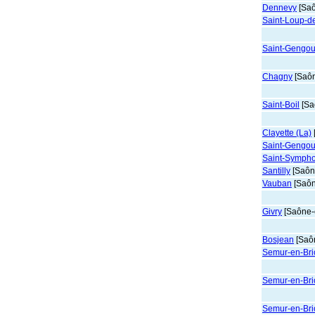
Dennevy
[Saô
Saint-Loup-de
Saint-Gengou
Chagny
[Saôn
Saint-Boil
[Sa
Clayette (La)
Saint-Gengou
Saint-Symph
Santilly
[Saône
Vauban
[Saôn
Givry
[Saône-e
Bosjean
[Saôn
Semur-en-Brio
Semur-en-Brio
Semur-en-Brio