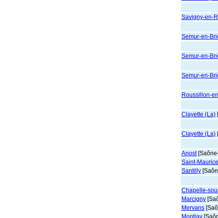
Savigny-en-
Semur-en-Brio
Semur-en-Brio
Semur-en-Brio
Roussillon-e
Clayette (La)
Clayette (La)
Anost
[Saône-
Saint-Maurice
Santilly
[Saône
Chapelle-sou
Marcigny
[Saô
Mervans
[Saô
Montjay
[Saôn