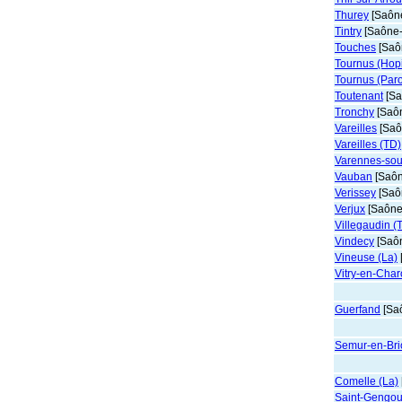
Thurey
[Saône
Tintry
[Saône-
Touches
[Saôn
Tournus (Hopi
Tournus (Paroi
Toutenant
[Sa
Tronchy
[Saôn
Vareilles
[Saô
Vareilles (TD)
Varennes-so
Vauban
[Saôn
Verissey
[Saôn
Verjux
[Saône-
Villegaudin (
Vindecy
[Saôn
Vineuse (La)
Vitry-en-Char
Guerfand
[Saô
Semur-en-Brio
Comelle (La)
Saint-Gengou