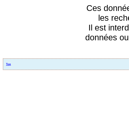
Ces données
les rec
Il est inte
données ou 
Top