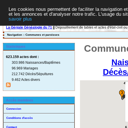
Les cookies nous permettent de faciliter la navigation et
et les annonces et d'analyser notre trafic. L'usage du s
savoir plus
La Géniale Généalogie du 71
||
Dépouillement de tables et actes d'état-civil ou
Navigation :: Communes et paroisses
Communes
Statistiques
623.159 actes
dont :
Nai
303.986 Naissances/Baptêmes
96.969 Mariages
Décès
212.742 Décès/Sépultures
9.462 Actes divers
4
Accès membres
Connexion
Conditions d'accès
6
Contact