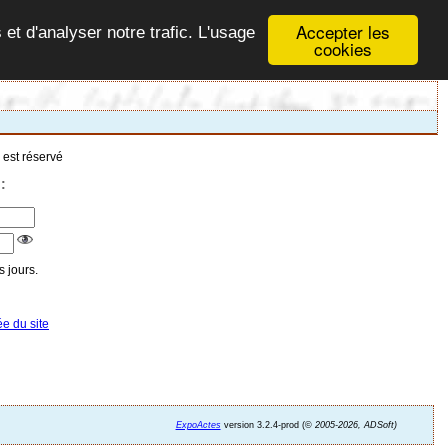
Accepter les
 et d'analyser notre trafic. L'usage
cookies
 est réservé
:
 jours.
ée du site
ExpoActes
version 3.2.4-prod (©
2005-2026, ADSoft)