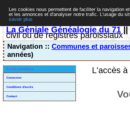
Les cookies nous permettent de faciliter la navigation et
et les annonces et d'analyser notre trafic. L'usage du s
savoir plus
La Géniale Généalogie du 71
|
civil ou de registres paroissiaux
Navigation ::
Communes et paroisse
années)
L'accès à
Accès membres
Connexion
Conditions d'accès
Vo
Contact