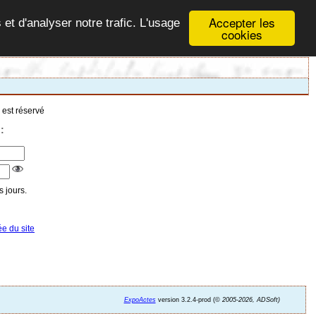
Accepter les
 et d'analyser notre trafic. L'usage
cookies
 est réservé
:
 jours.
ée du site
ExpoActes
version 3.2.4-prod (©
2005-2026, ADSoft)