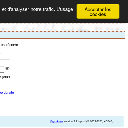
Accepter les
 et d'analyser notre trafic. L'usage
cookies
 est réservé
:
 jours.
ée du site
ExpoActes
version 3.2.4-prod (©
2005-2026, ADSoft)