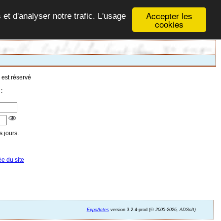
Accepter les
 et d'analyser notre trafic. L'usage
cookies
 est réservé
:
 jours.
ée du site
ExpoActes
version 3.2.4-prod (©
2005-2026, ADSoft)