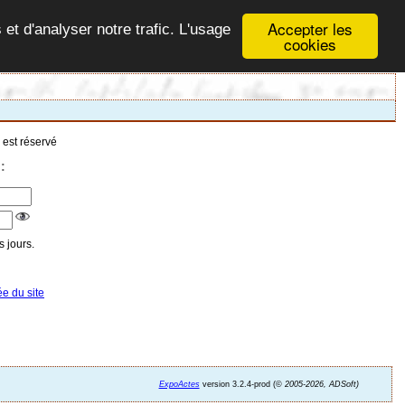
Accepter les
 et d'analyser notre trafic. L'usage
cookies
 est réservé
:
 jours.
ée du site
ExpoActes
version 3.2.4-prod (©
2005-2026, ADSoft)