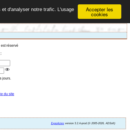
Accepter les
 et d'analyser notre trafic. L'usage
cookies
 est réservé
:
 jours.
ée du site
ExpoActes
version 3.2.4-prod (©
2005-2026, ADSoft)