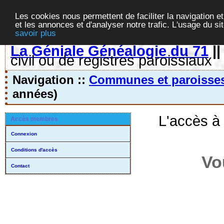
Les cookies nous permettent de faciliter la navigation et
et les annonces et d'analyser notre trafic. L'usage du s
savoir plus
La Géniale Généalogie du 71
|
civil ou de registres paroissiaux
Navigation ::
Communes et paroisse
années)
L'accès à
Accès membres
Connexion
Conditions d'accès
Vo
Contact