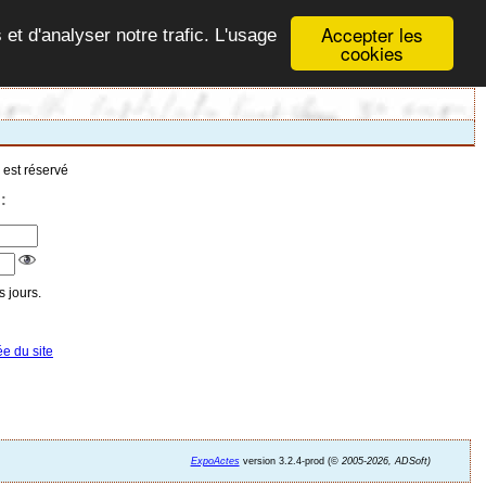
Accepter les
 et d'analyser notre trafic. L'usage
cookies
 est réservé
:
 jours.
ée du site
ExpoActes
version 3.2.4-prod (©
2005-2026, ADSoft)