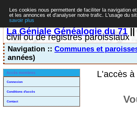
Les cookies nous permettent de faciliter la navigation et
et les annonces et d'analyser notre trafic. L'usage du s
savoir plus
La Géniale Généalogie du 71
|
civil ou de registres paroissiaux
Navigation ::
Communes et paroisse
années)
L'accès à
Accès membres
Connexion
Conditions d'accès
Vo
Contact