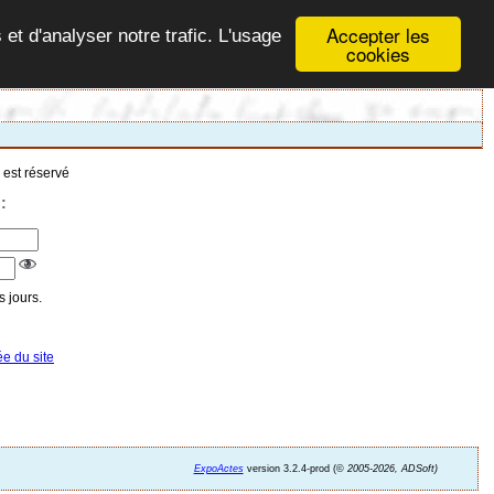
Accepter les
 et d'analyser notre trafic. L'usage
cookies
 est réservé
:
 jours.
ée du site
ExpoActes
version 3.2.4-prod (©
2005-2026, ADSoft)