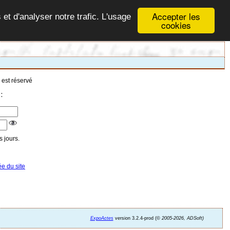
Accepter les
 et d'analyser notre trafic. L'usage
cookies
 est réservé
:
 jours.
ée du site
ExpoActes
version 3.2.4-prod (©
2005-2026, ADSoft)