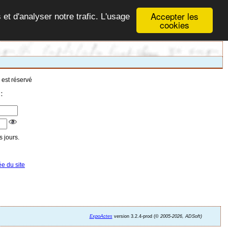
Accepter les
 et d'analyser notre trafic. L'usage
cookies
 est réservé
:
 jours.
ée du site
ExpoActes
version 3.2.4-prod (©
2005-2026, ADSoft)