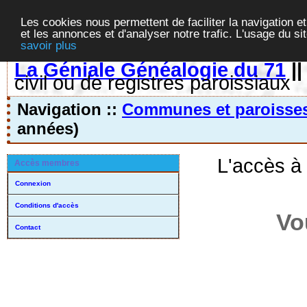
Les cookies nous permettent de faciliter la navigation et
et les annonces et d'analyser notre trafic. L'usage du s
savoir plus
La Géniale Généalogie du 71
|
civil ou de registres paroissiaux
Navigation ::
Communes et paroisse
années)
L'accès à
Accès membres
Connexion
Conditions d'accès
Vo
Contact