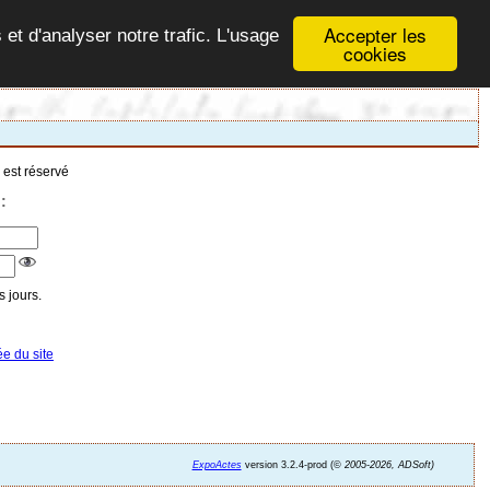
Accepter les
 et d'analyser notre trafic. L'usage
cookies
 est réservé
:
 jours.
ée du site
ExpoActes
version 3.2.4-prod (©
2005-2026, ADSoft)