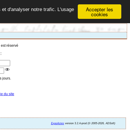
Accepter les
 et d'analyser notre trafic. L'usage
cookies
 est réservé
:
 jours.
ée du site
ExpoActes
version 3.2.4-prod (©
2005-2026, ADSoft)