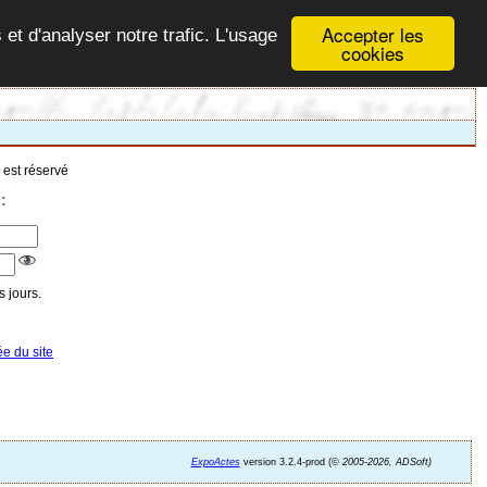
Accepter les
 et d'analyser notre trafic. L'usage
cookies
 est réservé
:
 jours.
ée du site
ExpoActes
version 3.2.4-prod (©
2005-2026, ADSoft)