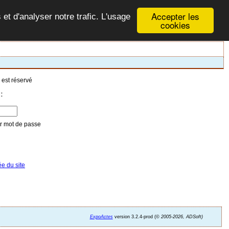
Accepter les
 et d'analyser notre trafic. L'usage
cookies
 est réservé
:
ée du site
ExpoActes
version 3.2.4-prod (©
2005-2026, ADSoft)