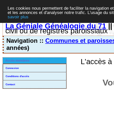
Les cookies nous permettent de faciliter la navigation et
et les annonces et d'analyser notre trafic. L'usage du s
savoir plus
La Géniale Généalogie du 71
|
civil ou de registres paroissiaux
Navigation ::
Communes et paroisse
années)
L'accès à
Accès membres
Connexion
Conditions d'accès
Vo
Contact