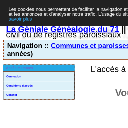
Les cookies nous permettent de faciliter la navigation et
et les annonces et d'analyser notre trafic. L'usage du s
savoir plus
La Géniale Généalogie du 71
|
civil ou de registres paroissiaux
Navigation ::
Communes et paroisse
années)
L'accès à
Accès membres
Connexion
Conditions d'accès
Vo
Contact