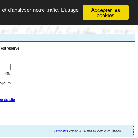
Accepter les
 et d'analyser notre trafic. L'usage
cookies
 est réservé
:
 jours.
ée du site
ExpoActes
version 3.2.4-prod (©
2005-2026, ADSoft)