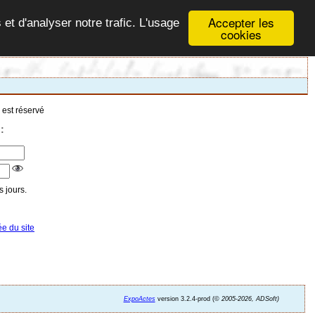
Accepter les
 et d'analyser notre trafic. L'usage
cookies
 est réservé
:
 jours.
ée du site
ExpoActes
version 3.2.4-prod (©
2005-2026, ADSoft)