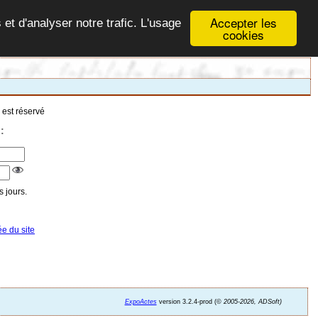
Accepter les
 et d'analyser notre trafic. L'usage
cookies
 est réservé
:
 jours.
ée du site
ExpoActes
version 3.2.4-prod (©
2005-2026, ADSoft)