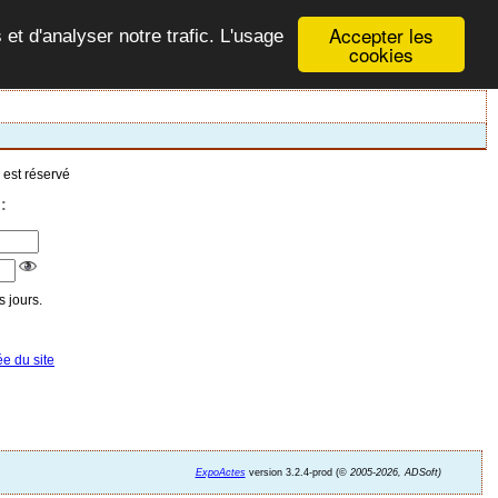
Accepter les
 et d'analyser notre trafic. L'usage
cookies
 est réservé
:
 jours.
ée du site
ExpoActes
version 3.2.4-prod (©
2005-2026, ADSoft)