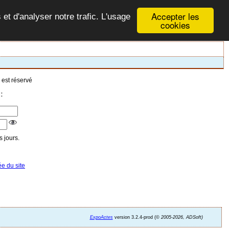
Accepter les
 et d'analyser notre trafic. L'usage
cookies
 est réservé
:
 jours.
ée du site
ExpoActes
version 3.2.4-prod (©
2005-2026, ADSoft)