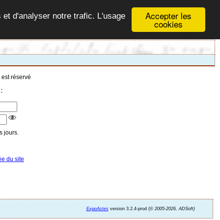
Accepter les
 et d'analyser notre trafic. L'usage
cookies
 est réservé
:
 jours.
ée du site
ExpoActes
version 3.2.4-prod (©
2005-2026, ADSoft)