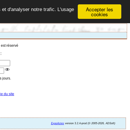
Accepter les
 et d'analyser notre trafic. L'usage
cookies
 est réservé
:
 jours.
ée du site
ExpoActes
version 3.2.4-prod (©
2005-2026, ADSoft)