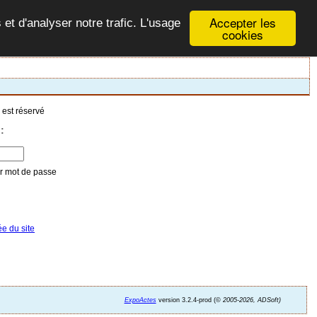
Accepter les
 et d'analyser notre trafic. L'usage
cookies
 est réservé
:
ée du site
ExpoActes
version 3.2.4-prod (©
2005-2026, ADSoft)