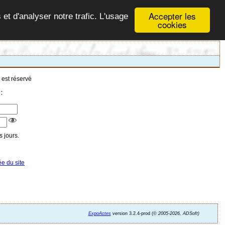
Accepter les
 et d'analyser notre trafic. L'usage
cookies
 est réservé
:
 jours.
ée du site
ExpoActes
version 3.2.4-prod (©
2005-2026, ADSoft)