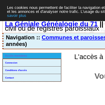
Les cookies nous permettent de faciliter la navigation et
et les annonces et d'analyser notre trafic. L'usage du s
savoir plus
La Géniale Généalogie du 71
|
civil ou de registres paroissiaux
Navigation ::
Communes et paroisse
années)
L'accès à
Accès membres
Connexion
Conditions d'accès
Vo
Contact