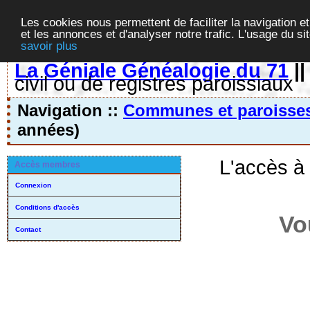
Les cookies nous permettent de faciliter la navigation et
et les annonces et d'analyser notre trafic. L'usage du s
savoir plus
La Géniale Généalogie du 71
|
civil ou de registres paroissiaux
Navigation ::
Communes et paroisse
années)
L'accès à
Accès membres
Connexion
Conditions d'accès
Vo
Contact