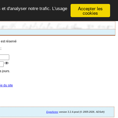
Accepter les
 et d'analyser notre trafic. L'usage
cookies
 est réservé
:
 jours.
ée du site
ExpoActes
version 3.2.4-prod (©
2005-2026, ADSoft)