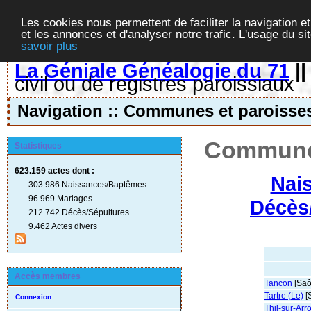
Les cookies nous permettent de faciliter la navigation et
et les annonces et d'analyser notre trafic. L'usage du s
savoir plus
La Géniale Généalogie du 71
|
civil ou de registres paroissiaux
Navigation :: Communes et paroisse
Communes
Statistiques
623.159 actes
dont :
Nai
303.986 Naissances/Baptêmes
96.969 Mariages
Décès
212.742 Décès/Sépultures
9.462 Actes divers
Accès membres
Tancon
[Saô
Tartre (Le)
[S
Connexion
Thil-sur-Arr