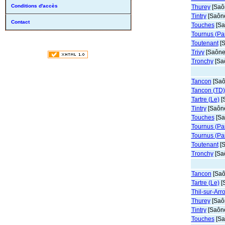
Conditions d'accès
Thurey
[Saôn
Tintry
[Saône
Contact
Touches
[Sa
Tournus (Pa
Toutenant
[S
Trivy
[Saône-
Tronchy
[Saô
Tancon
[Saô
Tancon (TD)
Tartre (Le)
[S
Tintry
[Saône
Touches
[Sa
Tournus (Pa
Tournus (Pa
Toutenant
[S
Tronchy
[Saô
Tancon
[Saô
Tartre (Le)
[S
Thil-sur-Arr
Thurey
[Saôn
Tintry
[Saône
Touches
[Sa