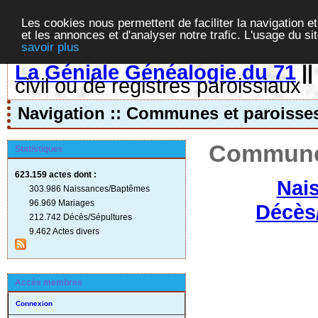
Les cookies nous permettent de faciliter la navigation et
et les annonces et d'analyser notre trafic. L'usage du s
savoir plus
La Géniale Généalogie du 71
|
civil ou de registres paroissiaux
Navigation :: Communes et paroisse
Communes
Statistiques
623.159 actes
dont :
Nai
303.986 Naissances/Baptêmes
96.969 Mariages
Décès
212.742 Décès/Sépultures
9.462 Actes divers
Accès membres
Connexion