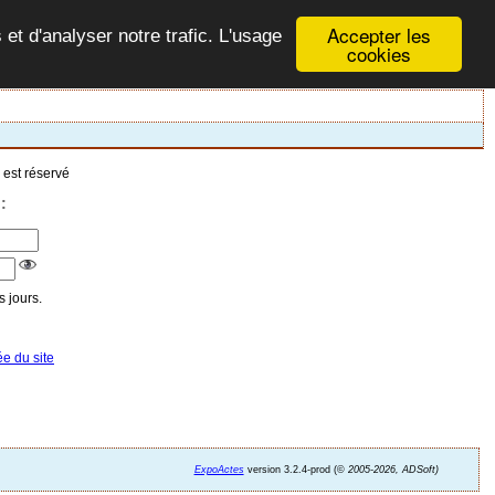
Accepter les
 et d'analyser notre trafic. L'usage
cookies
 est réservé
:
 jours.
ée du site
ExpoActes
version 3.2.4-prod (©
2005-2026, ADSoft)