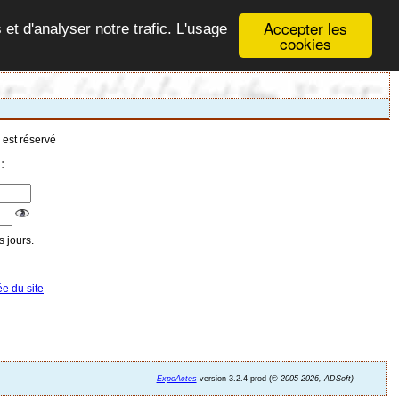
Accepter les
 et d'analyser notre trafic. L'usage
cookies
 est réservé
:
 jours.
ée du site
ExpoActes
version 3.2.4-prod (©
2005-2026, ADSoft)