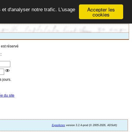
Accepter les
 et d'analyser notre trafic. L'usage
cookies
 est réservé
:
 jours.
ée du site
ExpoActes
version 3.2.4-prod (©
2005-2026, ADSoft)