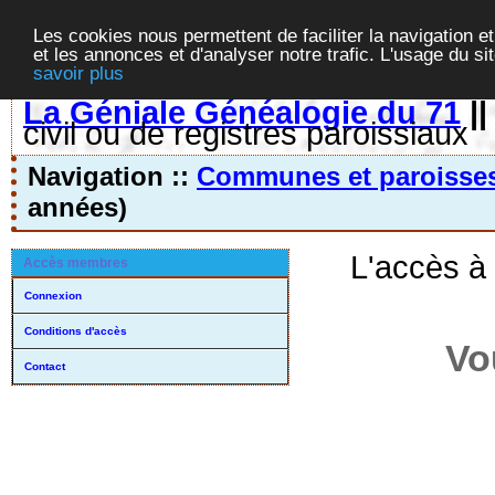
Les cookies nous permettent de faciliter la navigation et
et les annonces et d'analyser notre trafic. L'usage du s
savoir plus
La Géniale Généalogie du 71
|
civil ou de registres paroissiaux
Navigation ::
Communes et paroisse
années)
L'accès à
Accès membres
Connexion
Conditions d'accès
Vo
Contact