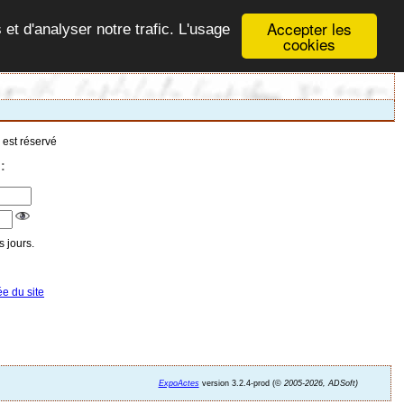
Accepter les
 et d'analyser notre trafic. L'usage
cookies
 est réservé
:
 jours.
ée du site
ExpoActes
version 3.2.4-prod (©
2005-2026, ADSoft)