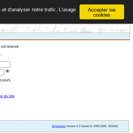
Accepter les
 et d'analyser notre trafic. L'usage
cookies
 est réservé
:
 jours.
ée du site
ExpoActes
version 3.2.4-prod (©
2005-2026, ADSoft)