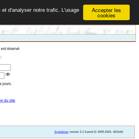
Accepter les
 et d'analyser notre trafic. L'usage
cookies
 est réservé
:
 jours.
ée du site
ExpoActes
version 3.2.4-prod (©
2005-2026, ADSoft)