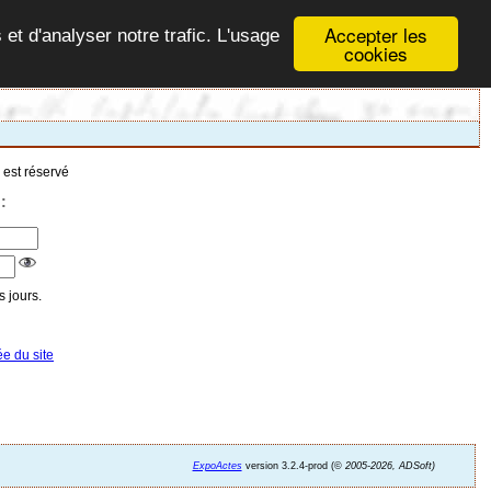
Accepter les
 et d'analyser notre trafic. L'usage
cookies
 est réservé
:
 jours.
ée du site
ExpoActes
version 3.2.4-prod (©
2005-2026, ADSoft)