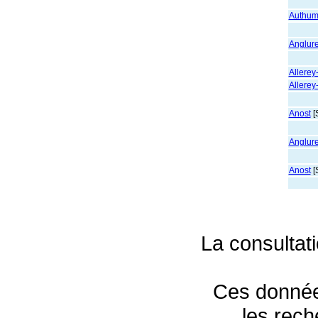
Authum
Anglur
Allerey
Allerey
Anost
[
Anglur
Anost
[
La consultat
Ces données
les rec