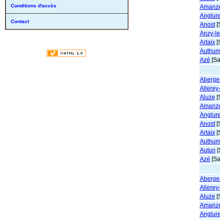
Conditions d'accès
Amanz
Anglur
Contact
Anost
[
Anzy-l
Artaix
[
Authum
Azé
[Sa
Abergem
Allerey
Aluze
[
Amanz
Anglur
Anost
[
Artaix
[
Authum
Autun
[
Azé
[Sa
Abergem
Allerey
Aluze
[
Amanz
Anglur