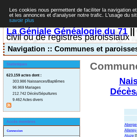
Les cookies nous permettent de faciliter la navigation et
et les annonces et d'analyser notre trafic. L'usage du s
savoir plus
La Géniale Généalogie du 71
|
civil ou de registres paroissiaux
Navigation :: Communes et paroisse
Communes
Statistiques
623.159 actes
dont :
Nai
303.986 Naissances/Baptêmes
96.969 Mariages
Décès
212.742 Décès/Sépultures
9.462 Actes divers
Accès membres
Abergem
Allerey
Connexion
Aluze
[